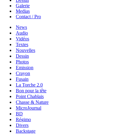
Dessin
Galerie
Medias
Contact / Pro
News
Audio
Vidéos
Textes
Nouvelles
Dessin
Photos
Emission
Crayon
Fusain
La Torche 2.0
Bon pour la tête
Point Chablais
Chasse & Nature
MicroJournal
BD
Régimo
Divers
Backstage