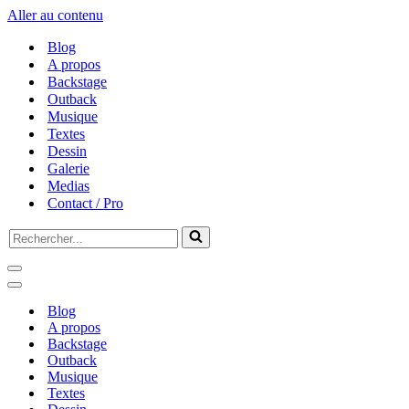
Aller au contenu
Blog
A propos
Backstage
Outback
Musique
Textes
Dessin
Galerie
Medias
Contact / Pro
Rechercher...
Menu
de
Menu
navigation
de
Blog
navigation
A propos
Backstage
Outback
Musique
Textes