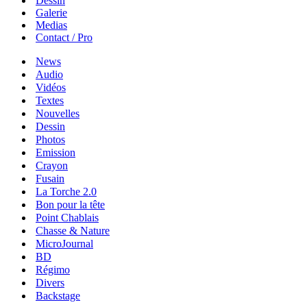
Dessin
Galerie
Medias
Contact / Pro
News
Audio
Vidéos
Textes
Nouvelles
Dessin
Photos
Emission
Crayon
Fusain
La Torche 2.0
Bon pour la tête
Point Chablais
Chasse & Nature
MicroJournal
BD
Régimo
Divers
Backstage