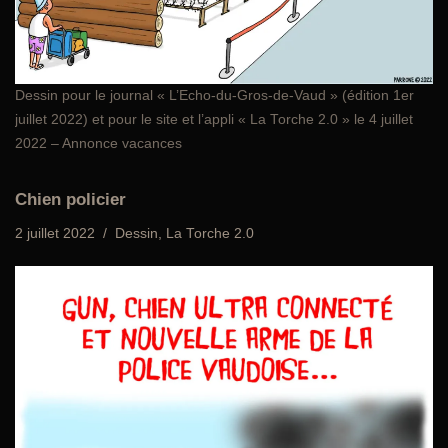
Dessin pour le journal «
L’Echo-du-Gros-de-Vaud
» (édition 1er
juillet 2022) et pour le site et l’appli
« La Torche 2.0 »
le 4 juillet
2022 – Annonce vacances
Chien policier
2 juillet 2022
Dessin
,
La Torche 2.0