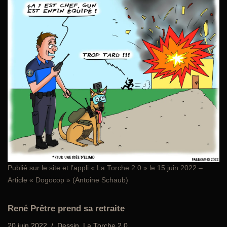
Publié sur le site et l’appli «
La Torche 2.0
» le 15 juin 2022 –
Article « Dogocop » (Antoine Schaub)
René Prêtre prend sa retraite
20 juin 2022
Dessin
,
La Torche 2.0