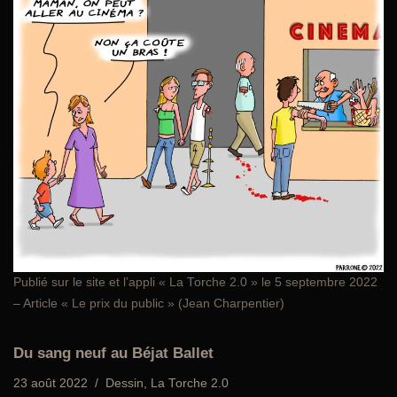
Publié sur le site et l’appli
« La Torche 2.0 »
le 5 septembre 2022
– Article « Le prix du public » (Jean Charpentier)
Du sang neuf au Béjat Ballet
23 août 2022
Dessin
,
La Torche 2.0