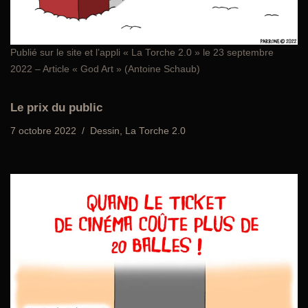
Publié sur le site et l’appli
« La Torche 2.0 »
le 23 septembre
2022 – Article « God Art » (Antoine Schaub)
Le prix du public
7 octobre 2022
Dessin
,
La Torche 2.0