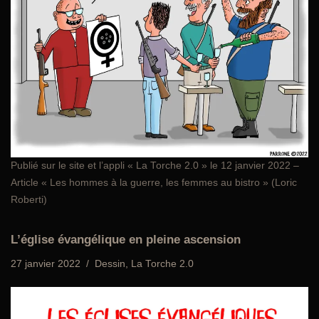
Publié sur le site et l’appli «
La Torche 2.0
» le 12 janvier 2022 –
Article « Les hommes à la guerre, les femmes au bistro » (Loric
Roberti)
L’église évangélique en pleine ascension
27 janvier 2022
Dessin
,
La Torche 2.0