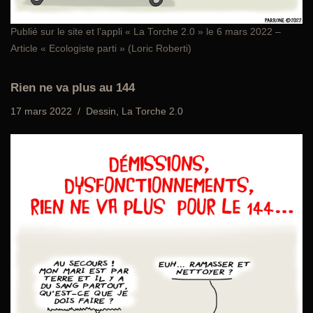
Publié sur le site et l’appli «
La Torche 2.0
» le 6 mars 2022 –
Article « Ecologiste parti » (Loric Roberti)
Rien ne va plus au 144
17 mars 2022
Dessin
,
La Torche 2.0