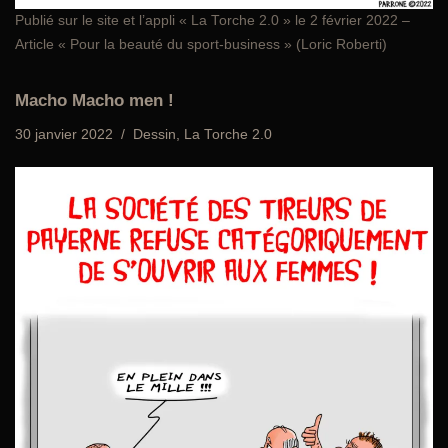
Publié sur le site et l’appli «
La Torche 2.0
» le 2 février 2022 –
Article « Pour la beauté du sport-business » (Loric Roberti)
Macho Macho men !
30 janvier 2022
Dessin
,
La Torche 2.0