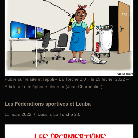
Publié sur le site et l’appli «
La Torche 2.0
» le 19 février 2022 –
Article « Le téléphone pleure » (Jean Charpentier)
Les Fédérations sportives et Leuba
11 mars 2022
Dessin
,
La Torche 2.0