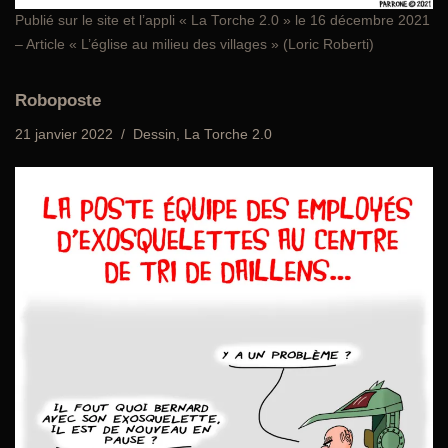
Publié sur le site et l’appli «
La Torche 2.0
» le 16 décembre 2021
– Article « L’église au milieu des villages » (Loric Roberti)
Roboposte
21 janvier 2022
Dessin
,
La Torche 2.0