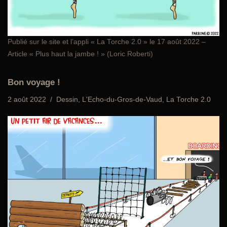
Publié sur le site et l’appli
« La Torche 2.0
» le 17 août 2022 –
Article « Plus haut la jambe ! » (Loric Roberti)
Bon voyage !
2 août 2022
Dessin
,
L'Echo-du-Gros-de-Vaud
,
La Torche 2.0