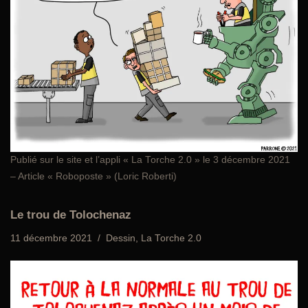
Publié sur le site et l’appli «
La Torche 2.0
» le 3 décembre 2021
– Article « Roboposte » (Loric Roberti)
Le trou de Tolochenaz
11 décembre 2021
Dessin
,
La Torche 2.0