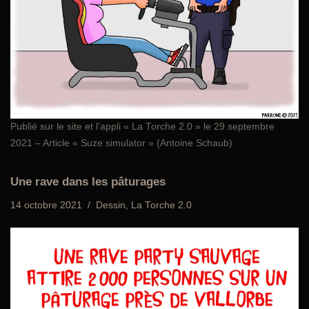
Publié sur le site et l’appli «
La Torche 2.0
» le 29 septembre
2021 – Article « Suze simulator » (Antoine Schaub)
Une rave dans les pâturages
14 octobre 2021
Dessin
,
La Torche 2.0