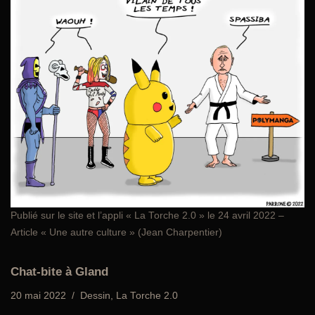
Publié sur le site et l’appli «
La Torche 2.0
» le 24 avril 2022 –
Article « Une autre culture » (Jean Charpentier)
Chat-bite à Gland
20 mai 2022
Dessin
,
La Torche 2.0