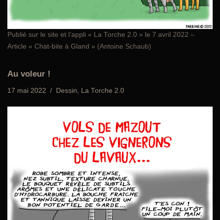
Publié sur le site et l’appli «
La Torche 2.0
» le 7 avril 2022 –
Article « Chat-bite à Gland » (Antoine Schaub)
Au voleur !
17 mai 2022
Dessin
,
La Torche 2.0