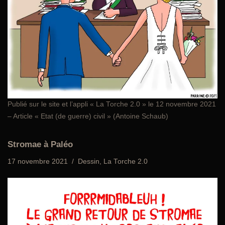
Publié sur le site et l’appli «
La Torche 2.0
» le 12 novembre 2021
– Article « Etat (de guerre) civil » (Antoine Schaub)
Stromae à Paléo
17 novembre 2021
Dessin
,
La Torche 2.0