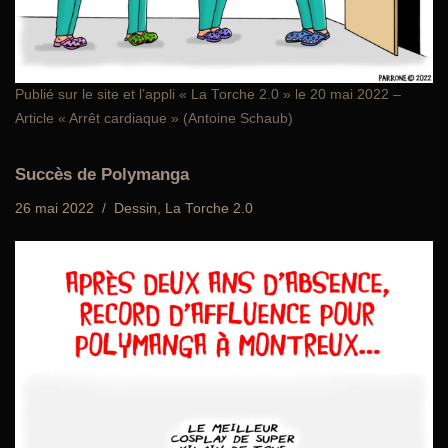
Publié sur le site et l’appli «
La Torche 2.0
» le 20 mai 2022 –
Article « Arrêt cardiaque » (Antoine Schaub)
Succès de Polymanga
26 mai 2022
Dessin
,
La Torche 2.0