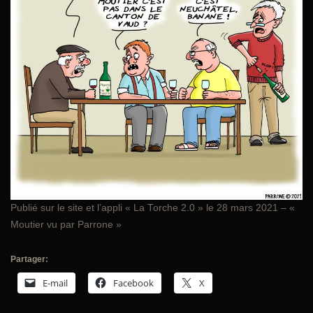
Publié sur le site et l’appli « La Torche 2.0 » le 28 mars 2021 – «
Moutier vu par Parrone »
Partager:
E-mail
Facebook
X