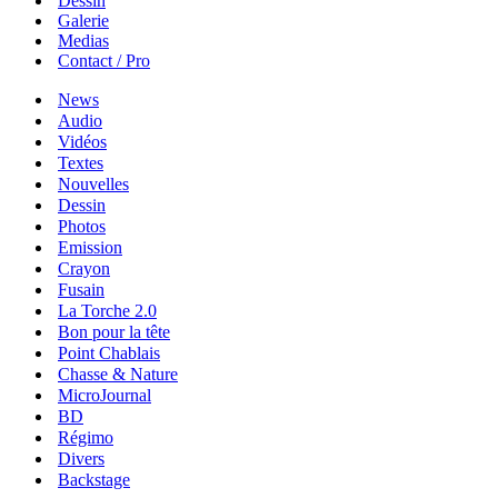
Dessin
Galerie
Medias
Contact / Pro
News
Audio
Vidéos
Textes
Nouvelles
Dessin
Photos
Emission
Crayon
Fusain
La Torche 2.0
Bon pour la tête
Point Chablais
Chasse & Nature
MicroJournal
BD
Régimo
Divers
Backstage