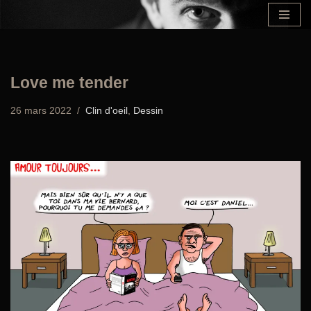
Aller
au
contenu
Love me tender
26 mars 2022
Clin d'oeil
,
Dessin