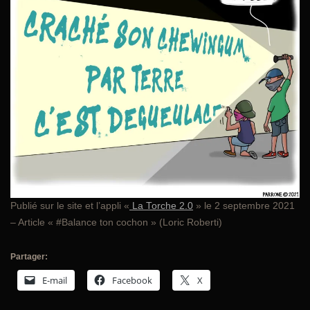
Publié sur le site et l’appli «
La Torche 2.0
» le 2 septembre 2021
– Article « #Balance ton cochon » (Loric Roberti)
Partager:
E-mail
Facebook
X