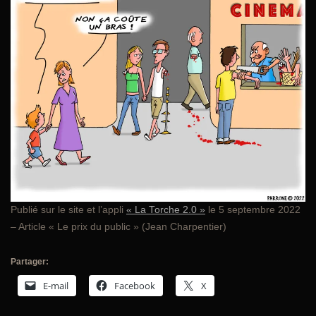
Publié sur le site et l’appli
« La Torche 2.0 »
le 5 septembre 2022
– Article « Le prix du public » (Jean Charpentier)
Partager:
E-mail
Facebook
X