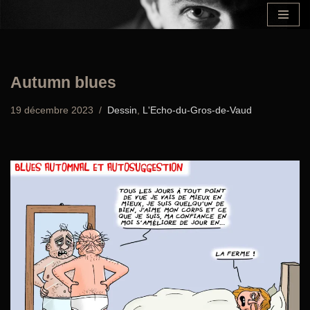
Aller
au
contenu
Autumn blues
19 décembre 2023
Dessin
,
L'Echo-du-Gros-de-Vaud