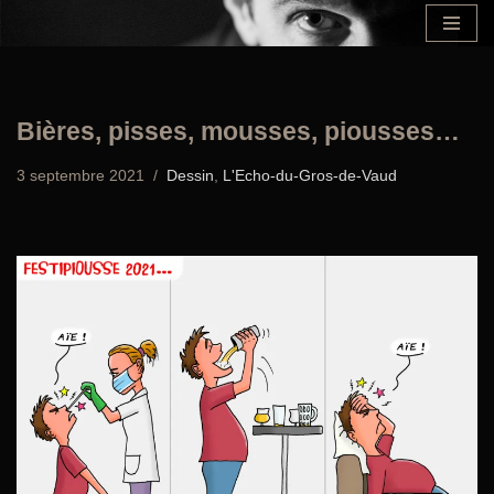
Aller
au
contenu
Bières, pisses, mousses, piousses…
3 septembre 2021
Dessin
,
L'Echo-du-Gros-de-Vaud