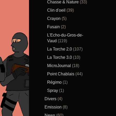
Chasse & Nature
(33)
Clin d'oeil
(39)
Crayon
(5)
Fusain
(2)
L'Echo-du-Gros-de-
Vaud
(119)
La Torche 2.0
(107)
La Torche 3.0
(10)
MicroJournal
(18)
Point Chablais
(44)
Régimo
(1)
Spray
(1)
Divers
(4)
Emission
(8)
News
(60)