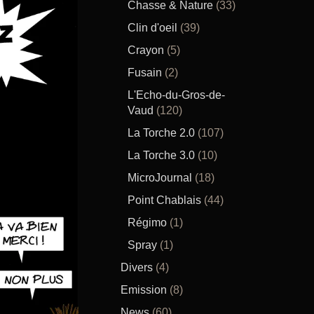
Chasse & Nature
(33)
Clin d'oeil
(39)
Crayon
(5)
Fusain
(2)
L'Echo-du-Gros-de-
Vaud
(120)
La Torche 2.0
(107)
La Torche 3.0
(10)
MicroJournal
(18)
Point Chablais
(44)
Régimo
(1)
Spray
(1)
Divers
(4)
Emission
(8)
News
(60)