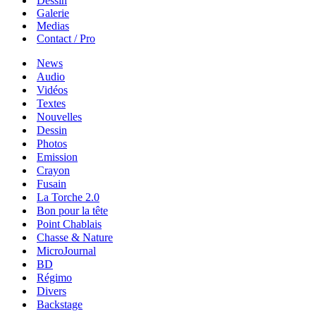
Dessin
Galerie
Medias
Contact / Pro
News
Audio
Vidéos
Textes
Nouvelles
Dessin
Photos
Emission
Crayon
Fusain
La Torche 2.0
Bon pour la tête
Point Chablais
Chasse & Nature
MicroJournal
BD
Régimo
Divers
Backstage