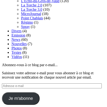
L'Echo-du-Gros-de-Vaud
(120)
La Torche 2.0
(107)
La Torche 3.0
(10)
MicroJournal
(18)
Point Chablais
(44)
Régimo
(1)
Spray
(1)
Divers
(4)
Emission
(8)
News
(60)
Nouvelles
(7)
Photos
(8)
Textes
(8)
Vidéos
(11)
Abonnez-vous à ce blog par e-mail...
Saisissez votre adresse e-mail pour vous abonner à ce blog et
recevoir une notification de chaque nouvel article par email.
Adresse
e-
mail
Je m'abonne