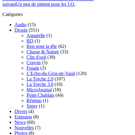
suivant
Un peu de piment pour les J.O.
Catégories
Audio
(15)
Dessin
(551)
Aquarelle
(1)
BD
(1)
Bon pour la tête
(62)
Chasse & Nature
(33)
Clin d'oeil
(39)
Crayon
(5)
Fusain
(2)
L'Echo-du-Gros-de-Vaud
(120)
La Torche 2.0
(107)
La Torche 3.0
(10)
MicroJournal
(18)
Point Chablais
(44)
Régimo
(1)
Spray
(1)
Divers
(4)
Emission
(8)
News
(60)
Nouvelles
(7)
Photos
(8)