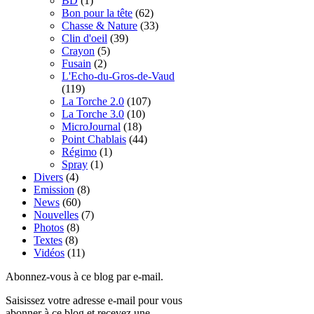
BD
(1)
Bon pour la tête
(62)
Chasse & Nature
(33)
Clin d'oeil
(39)
Crayon
(5)
Fusain
(2)
L'Echo-du-Gros-de-Vaud
(119)
La Torche 2.0
(107)
La Torche 3.0
(10)
MicroJournal
(18)
Point Chablais
(44)
Régimo
(1)
Spray
(1)
Divers
(4)
Emission
(8)
News
(60)
Nouvelles
(7)
Photos
(8)
Textes
(8)
Vidéos
(11)
Abonnez-vous à ce blog par e-mail.
Saisissez votre adresse e-mail pour vous
abonner à ce blog et recevez une