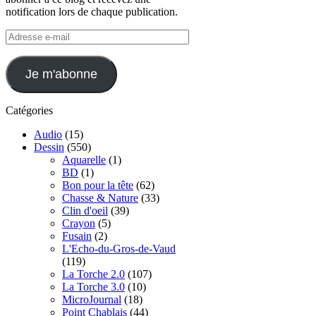
notification lors de chaque publication.
Adresse
e-
mail
Je m'abonne
Catégories
Audio
(15)
Dessin
(550)
Aquarelle
(1)
BD
(1)
Bon pour la tête
(62)
Chasse & Nature
(33)
Clin d'oeil
(39)
Crayon
(5)
Fusain
(2)
L'Echo-du-Gros-de-Vaud
(119)
La Torche 2.0
(107)
La Torche 3.0
(10)
MicroJournal
(18)
Point Chablais
(44)