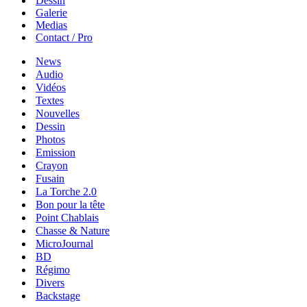
Dessin
Galerie
Medias
Contact / Pro
News
Audio
Vidéos
Textes
Nouvelles
Dessin
Photos
Emission
Crayon
Fusain
La Torche 2.0
Bon pour la tête
Point Chablais
Chasse & Nature
MicroJournal
BD
Régimo
Divers
Backstage