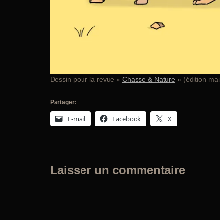
Dessin pour la revue «
Chasse & Nature
» (édition ma
Partager:
E-mail
Facebook
X
Laisser un commentaire