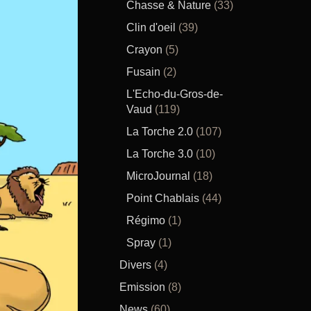
Chasse & Nature
(33)
Clin d'oeil
(39)
Crayon
(5)
Fusain
(2)
L'Echo-du-Gros-de-
Vaud
(119)
La Torche 2.0
(107)
La Torche 3.0
(10)
MicroJournal
(18)
Point Chablais
(44)
Régimo
(1)
Spray
(1)
Divers
(4)
Emission
(8)
News
(60)