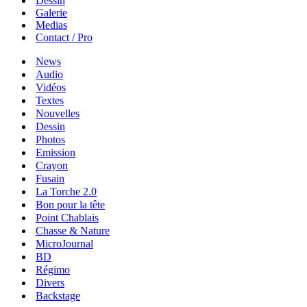
Dessin
Galerie
Medias
Contact / Pro
News
Audio
Vidéos
Textes
Nouvelles
Dessin
Photos
Emission
Crayon
Fusain
La Torche 2.0
Bon pour la tête
Point Chablais
Chasse & Nature
MicroJournal
BD
Régimo
Divers
Backstage