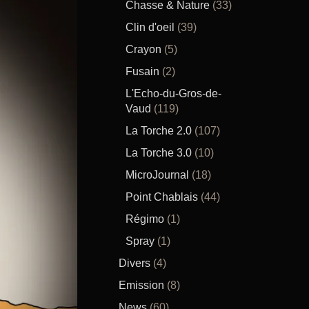
Chasse & Nature
(33)
Clin d'oeil
(39)
Crayon
(5)
Fusain
(2)
L'Echo-du-Gros-de-
Vaud
(119)
La Torche 2.0
(107)
La Torche 3.0
(10)
MicroJournal
(18)
Point Chablais
(44)
Régimo
(1)
Spray
(1)
Divers
(4)
Emission
(8)
News
(60)