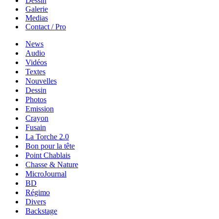
Dessin
Galerie
Medias
Contact / Pro
News
Audio
Vidéos
Textes
Nouvelles
Dessin
Photos
Emission
Crayon
Fusain
La Torche 2.0
Bon pour la tête
Point Chablais
Chasse & Nature
MicroJournal
BD
Régimo
Divers
Backstage