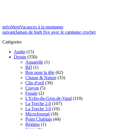
précédent
Vacances à la montagne
suivant
Jamais de high five avec le capitaine crochet
Catégories
Audio
(15)
Dessin
(550)
Aquarelle
(1)
BD
(1)
Bon pour la tête
(62)
Chasse & Nature
(33)
Clin d'oeil
(39)
Crayon
(5)
Fusain
(2)
L'Echo-du-Gros-de-Vaud
(119)
La Torche 2.0
(107)
La Torche 3.0
(10)
MicroJournal
(18)
Point Chablais
(44)
Régimo
(1)