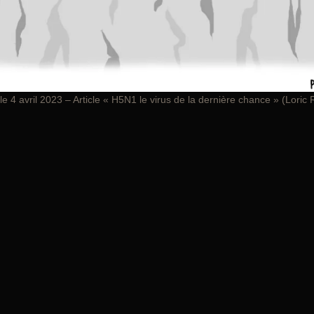
le 4 avril 2023 – Article « H5N1 le virus de la dernière chance » (Loric 